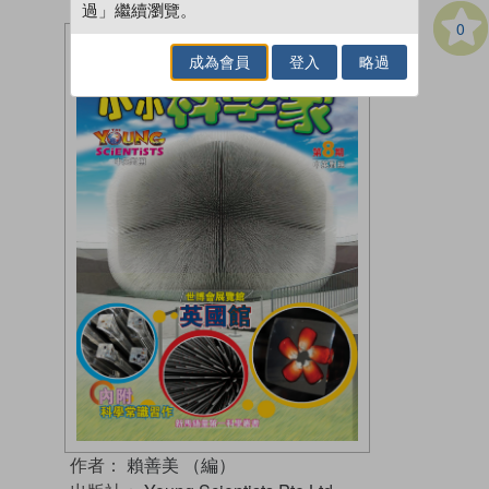
過」繼續瀏覽。
0
成為會員
登入
略過
作者：
賴善美 （編）