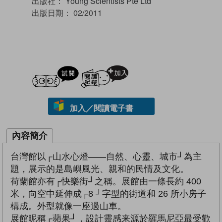
出版社：
Young Scientists Pte Ltd
出版日期：
02/2011
試閲
加入閱讀紀錄
加入／閱讀電子書
內容簡介
台灣館以┌山水心燈——自然、心靈、城市┘為主
題，展示的是島嶼風光、親和的民情及文化。
荷蘭館亦有┌快樂街┘之稱。展館由一條長約 400
米，向空中延伸成┌8 ┘字型的街道和 26 所小房子
構成。外型就像一座過山車。
展館昵稱┌蘋果┘，設計靈感来源於羅馬尼亞最受歡