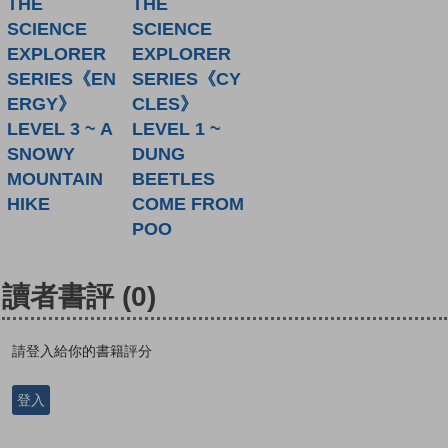
THE
THE
SCIENCE
SCIENCE
EXPLORER
EXPLORER
SERIES《EN
SERIES《CY
ERGY》
CLES》
LEVEL 3 ~ A
LEVEL 1 ~
SNOWY
DUNG
MOUNTAIN
BEETLES
HIKE
COME FROM
POO
讀者書評
(0)
請登入給你的書籍評分
登入