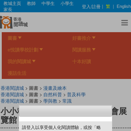
Skip
教城主頁
教師
中學生
小學生
繁
登入/註冊
|
|
English
to
家長
main
content
圖書
好書推介
e悅讀學校計劃
閱讀服務
我的閱讀城
十本好讀
漫話生活
香港閱讀城
> 圖書 >
漫畫及繪本
香港閱讀城
> 圖書 >
自然科普
>
普及科學
香港閱讀城
> 圖書 >
學與教
>
常識
小小科學家（第二级）#8 世博會展
覽館 Pavilions of Expo
請登入以享受個人化閱讀體驗，或按「略