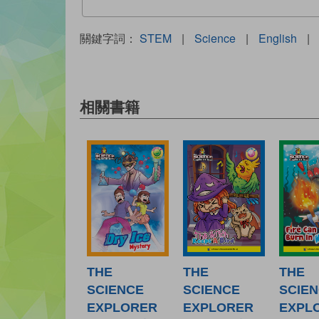
關鍵字詞：
STEM
|
Science
|
English
|
相關書籍
THE
THE
THE
SCIENCE
SCIENCE
SCIE
EXPLORER
EXPLORER
EXPL