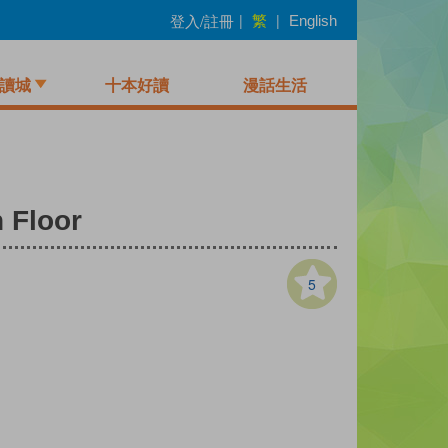
繁
登入/註冊
|
|
English
讀城
十本好讀
漫話生活
Floor
5