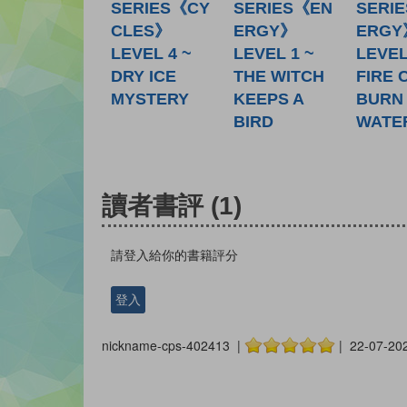
SERIES《CY
SERIES《EN
SERI
CLES》
ERGY》
ERGY
LEVEL 4 ~
LEVEL 1 ~
LEVEL
DRY ICE
THE WITCH
FIRE 
MYSTERY
KEEPS A
BURN 
BIRD
WATE
讀者書評
(1)
請登入給你的書籍評分
登入
nickname-cps-402413 |
| 22-07-20