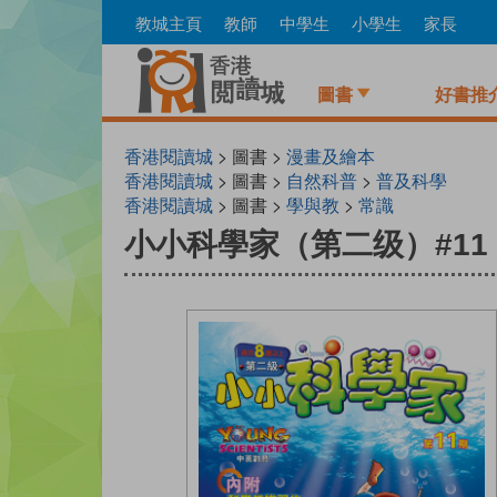
Skip
教城主頁
教師
中學生
小學生
家長
to
main
content
圖書
好書推
香港閱讀城
> 圖書 >
漫畫及繪本
香港閱讀城
> 圖書 >
自然科普
>
普及科學
香港閱讀城
> 圖書 >
學與教
>
常識
小小科學家（第二级）#11 美麗的