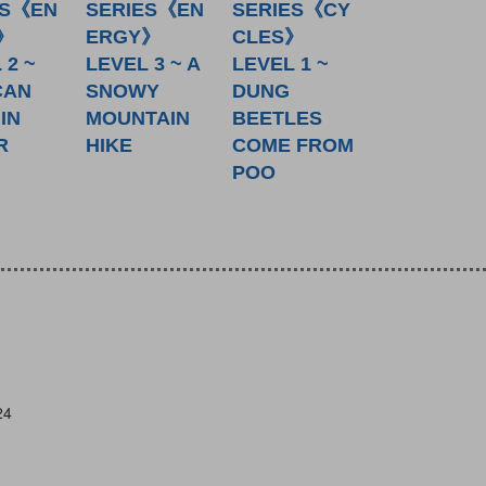
ES《EN
SERIES《EN
SERIES《CY
》
ERGY》
CLES》
 2 ~
LEVEL 3 ~ A
LEVEL 1 ~
CAN
SNOWY
DUNG
IN
MOUNTAIN
BEETLES
R
HIKE
COME FROM
POO
24