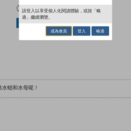
試閲
加入閱讀紀錄
請登入以享受個人化閱讀體驗，或按「略
過」繼續瀏覽。
加入／閱讀電子書
成為會員
登入
略過
括水螅和水母呢！