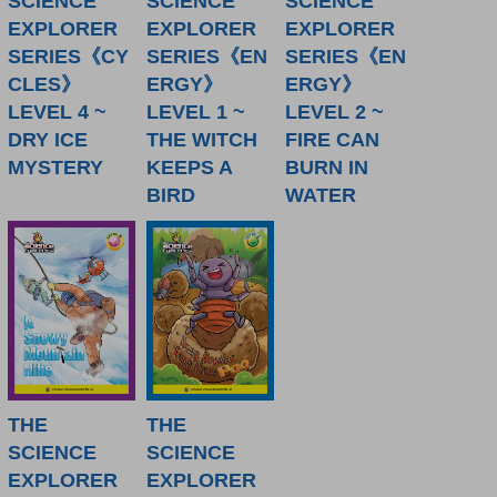
SCIENCE
SCIENCE
SCIENCE
EXPLORER
EXPLORER
EXPLORER
SERIES《CY
SERIES《EN
SERIES《EN
CLES》
ERGY》
ERGY》
LEVEL 4 ~
LEVEL 1 ~
LEVEL 2 ~
DRY ICE
THE WITCH
FIRE CAN
MYSTERY
KEEPS A
BURN IN
BIRD
WATER
THE
THE
SCIENCE
SCIENCE
EXPLORER
EXPLORER