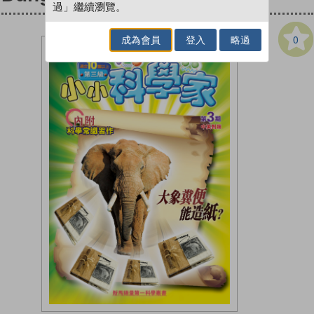
過」繼續瀏覽。
0
成為會員
登入
略過