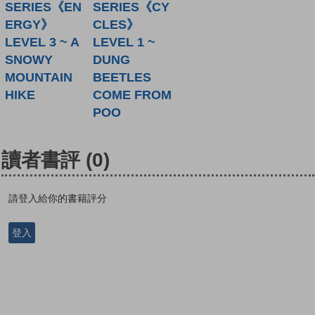
SERIES《EN
SERIES《CY
ERGY》
CLES》
LEVEL 3 ~ A
LEVEL 1 ~
SNOWY
DUNG
MOUNTAIN
BEETLES
HIKE
COME FROM
POO
讀者書評
(0)
請登入給你的書籍評分
登入