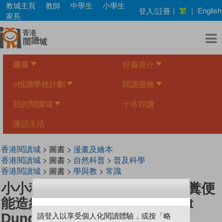
Skip
教城主頁
教師
中學生
小學生
繁
登入/註冊
|
|
English
to
家長
main
content
圖書
好書推介
e悅讀學校計劃
閱讀服務
我的閱讀城
十本好讀
漫話生活
香港閱讀城
> 圖書 >
漫畫及繪本
香港閱讀城
> 圖書 >
自然科普
>
普及科學
香港閱讀城
> 圖書 >
學與教
>
常識
小小科學家（第三级）#3 大象糞便
能造紙？Paper from Elephant
Dung?
請登入以享受個人化閱讀體驗，或按「略