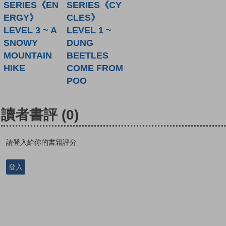
SERIES《EN
SERIES《CY
ERGY》
CLES》
LEVEL 3 ~ A
LEVEL 1 ~
SNOWY
DUNG
MOUNTAIN
BEETLES
HIKE
COME FROM
POO
讀者書評
(0)
請登入給你的書籍評分
登入