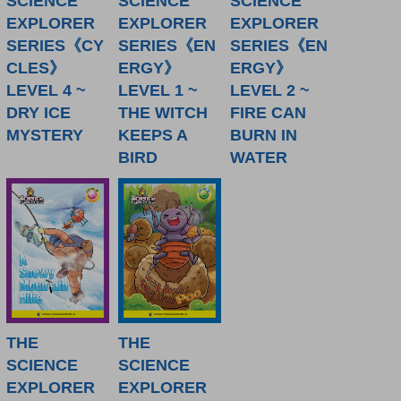
SCIENCE
SCIENCE
SCIENCE
EXPLORER
EXPLORER
EXPLORER
SERIES《CY
SERIES《EN
SERIES《EN
CLES》
ERGY》
ERGY》
LEVEL 4 ~
LEVEL 1 ~
LEVEL 2 ~
DRY ICE
THE WITCH
FIRE CAN
MYSTERY
KEEPS A
BURN IN
BIRD
WATER
THE
THE
SCIENCE
SCIENCE
EXPLORER
EXPLORER