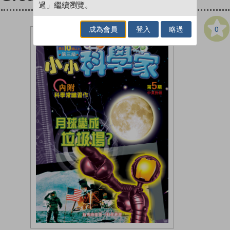
過」繼續瀏覽。
0
成為會員
登入
略過