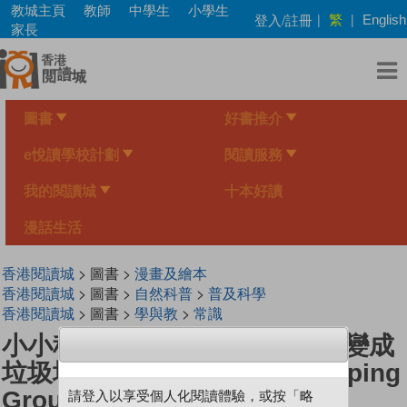
Skip
教城主頁
教師
中學生
小學生
繁
登入/註冊
|
|
English
to
家長
main
content
圖書
好書推介
e悅讀學校計劃
閱讀服務
我的閱讀城
十本好讀
漫話生活
香港閱讀城
> 圖書 >
漫畫及繪本
香港閱讀城
> 圖書 >
自然科普
>
普及科學
香港閱讀城
> 圖書 >
學與教
>
常識
小小科學家（第三级）#5 月球變成
垃圾場？The Moon as A Dumping
Ground?
請登入以享受個人化閱讀體驗，或按「略