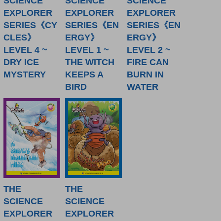
SCIENCE
SCIENCE
SCIENCE
EXPLORER
EXPLORER
EXPLORER
SERIES《CY
SERIES《EN
SERIES《EN
CLES》
ERGY》
ERGY》
LEVEL 4 ~
LEVEL 1 ~
LEVEL 2 ~
DRY ICE
THE WITCH
FIRE CAN
MYSTERY
KEEPS A
BURN IN
BIRD
WATER
THE
THE
SCIENCE
SCIENCE
EXPLORER
EXPLORER