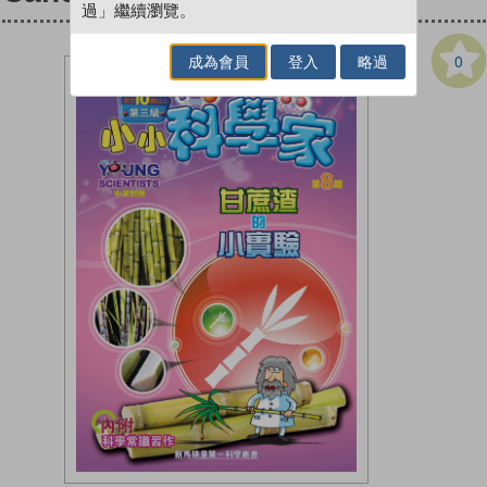
過」繼續瀏覽。
0
成為會員
登入
略過