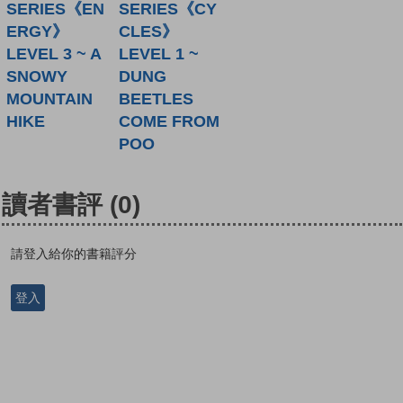
SERIES《EN
SERIES《CY
ERGY》
CLES》
LEVEL 3 ~ A
LEVEL 1 ~
SNOWY
DUNG
MOUNTAIN
BEETLES
HIKE
COME FROM
POO
讀者書評
(0)
請登入給你的書籍評分
登入