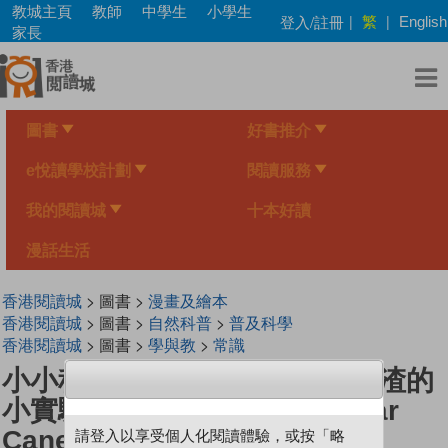
Skip
教城主頁
教師
中學生
小學生
繁
登入/註冊
|
|
English
to
家長
main
content
圖書
好書推介
e悅讀學校計劃
閱讀服務
我的閱讀城
十本好讀
漫話生活
香港閱讀城
> 圖書 >
漫畫及繪本
香港閱讀城
> 圖書 >
自然科普
>
普及科學
香港閱讀城
> 圖書 >
學與教
>
常識
小小科學家（第三级）#8 甘蔗渣的
小實驗 Experiments On Sugar
Cane Bagasse
請登入以享受個人化閱讀體驗，或按「略