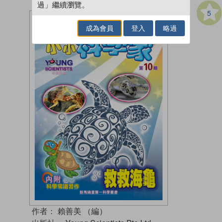
過」繼續瀏覽。
5
成為會員
登入
略過
作者：
賴善美 （編）