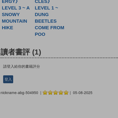
ERGY》
CLES》
LEVEL 3 ~ A
LEVEL 1 ~
SNOWY
DUNG
MOUNTAIN
BEETLES
HIKE
COME FROM
POO
讀者書評
(1)
請登入給你的書籍評分
登入
nickname-abg-504950 |
| 05-08-2025