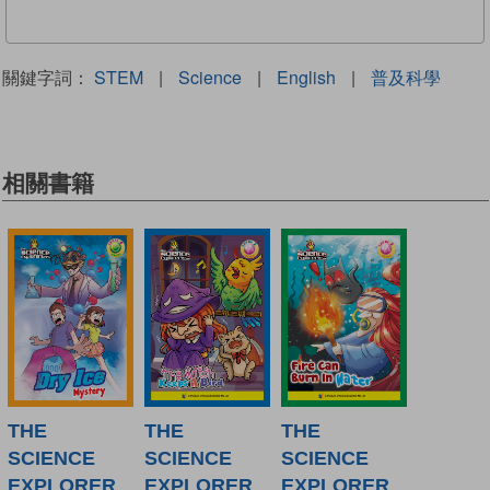
關鍵字詞：
STEM
|
Science
|
English
|
普及科學
相關書籍
THE
THE
THE
SCIENCE
SCIENCE
SCIENCE
EXPLORER
EXPLORER
EXPLORER