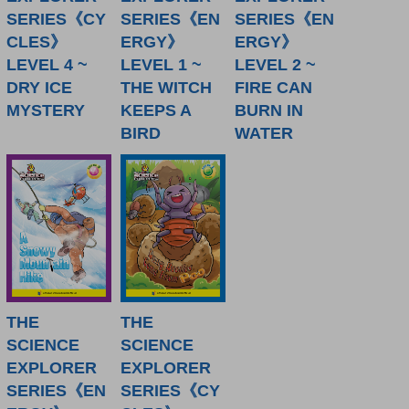
SERIES《CY
SERIES《EN
SERIES《EN
CLES》
ERGY》
ERGY》
LEVEL 4 ~
LEVEL 1 ~
LEVEL 2 ~
DRY ICE
THE WITCH
FIRE CAN
MYSTERY
KEEPS A
BURN IN
BIRD
WATER
THE
THE
SCIENCE
SCIENCE
EXPLORER
EXPLORER
SERIES《EN
SERIES《CY