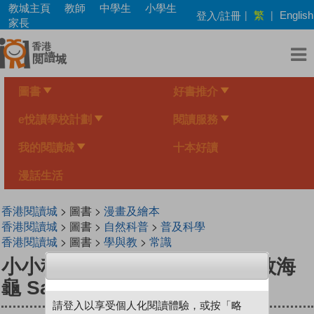
Skip
教城主頁
教師
中學生
小學生
繁
登入/註冊
|
|
English
to
家長
main
content
圖書
好書推介
e悅讀學校計劃
閱讀服務
我的閱讀城
十本好讀
漫話生活
香港閱讀城
> 圖書 >
漫畫及繪本
香港閱讀城
> 圖書 >
自然科普
>
普及科學
香港閱讀城
> 圖書 >
學與教
>
常識
小小科學家（第三级）#10 救救海
龜 Save The Sea Turtles
請登入以享受個人化閱讀體驗，或按「略