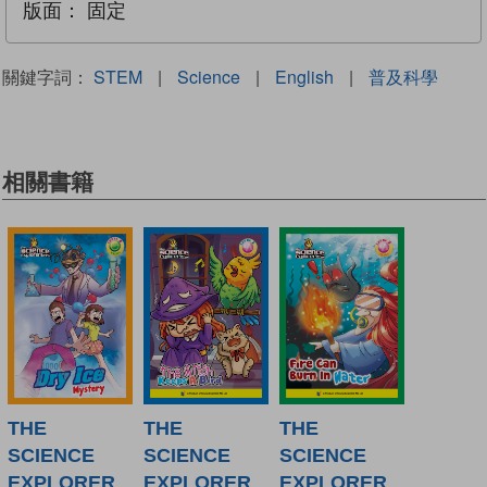
版面：
固定
關鍵字詞：
STEM
|
Science
|
English
|
普及科學
相關書籍
THE
THE
THE
SCIENCE
SCIENCE
SCIENCE
EXPLORER
EXPLORER
EXPLORER