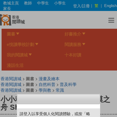
Skip
教城主頁
教師
中學生
小學生
繁
登入/註冊
|
|
English
to
家長
main
content
圖書
好書推介
e悅讀學校計劃
閱讀服務
我的閱讀城
十本好讀
漫話生活
香港閱讀城
> 圖書 >
漫畫及繪本
香港閱讀城
> 圖書 >
自然科普
>
普及科學
香港閱讀城
> 圖書 >
學與教
>
常識
小小科學家（第三级）#13 沙漠之
舟 Ship of the Desert
請登入以享受個人化閱讀體驗，或按「略