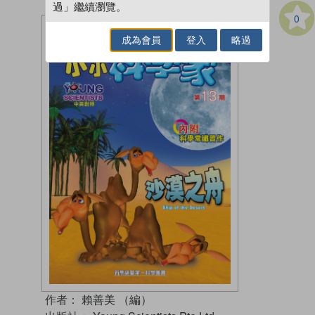
過」繼續瀏覽。
0
成為會員
登入
略過
作者：
賴善美 （編）