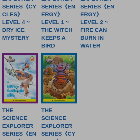
SERIES《CY
SERIES《EN
SERIES《EN
CLES》
ERGY》
ERGY》
LEVEL 4 ~
LEVEL 1 ~
LEVEL 2 ~
DRY ICE
THE WITCH
FIRE CAN
MYSTERY
KEEPS A
BURN IN
BIRD
WATER
THE
THE
SCIENCE
SCIENCE
EXPLORER
EXPLORER
SERIES《EN
SERIES《CY