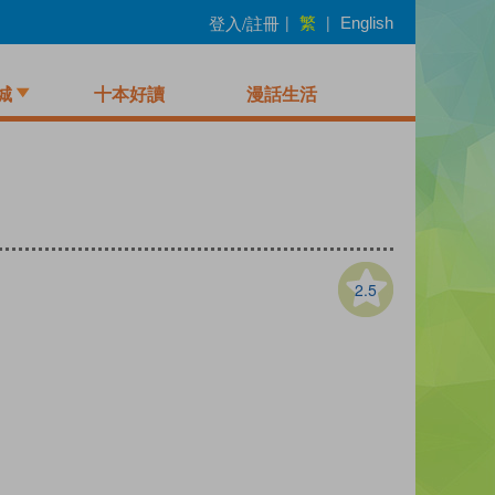
繁
登入/註冊
|
|
English
城
十本好讀
漫話生活
2.5