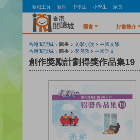
Skip
教城主頁
教師
中學生
小學生
家長
to
main
content
圖書
好書推介
香港閱讀城
> 圖書 >
文學小說
>
中國文學
香港閱讀城
> 圖書 >
學與教
>
中國語文
創作獎勵計劃得獎作品集19