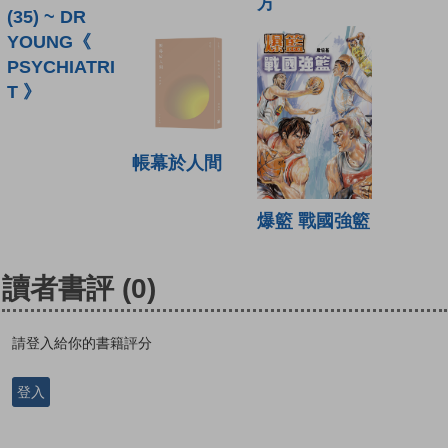
方
(35) ~ DR
YOUNG《
PSYCHIATRI
T 》
帳幕於人間
爆籃 戰國強籃
讀者書評
(0)
請登入給你的書籍評分
登入