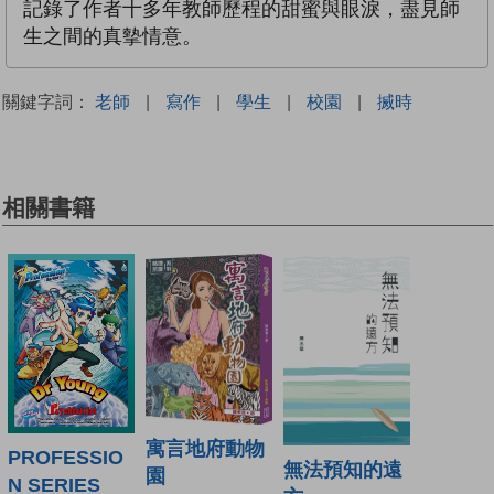
記錄了作者十多年教師歷程的甜蜜與眼淚，盡見師
生之間的真摰情意。
關鍵字詞：
老師
|
寫作
|
學生
|
校園
|
搣時
相關書籍
寓言地府動物
PROFESSIO
無法預知的遠
園
N SERIES