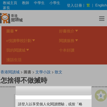
Skip
教城主頁
教師
中學生
小學生
繁
登入/註冊
|
|
English
to
家長
main
content
圖書
好書推介
e悅讀學校計劃
閱讀服務
我的閱讀城
十本好讀
漫話生活
香港閱讀城
> 圖書 >
文學小說
>
散文
怎捨得不做搣時
0
請登入以享受個人化閱讀體驗，或按「略