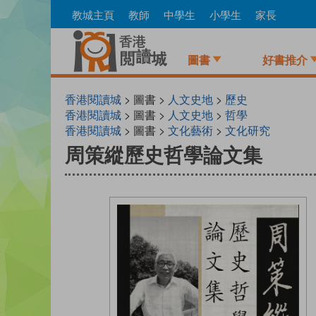
Skip
教城主頁
教師
中學生
小學生
家長
to
main
content
圖書
好書推介
香港閱讀城
> 圖書 >
人文史地
>
歷史
香港閱讀城
> 圖書 >
人文史地
>
哲學
香港閱讀城
> 圖書 >
文化藝術
>
文化研究
周策縱歷史哲學論文集