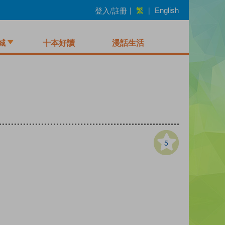
繁
登入/註冊
|
|
English
城
十本好讀
漫話生活
5