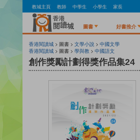
Skip
教城主頁
教師
中學生
小學生
家長
to
main
content
圖書
好書推介
香港閱讀城
> 圖書 >
文學小說
>
中國文學
香港閱讀城
> 圖書 >
學與教
>
中國語文
創作獎勵計劃得獎作品集24