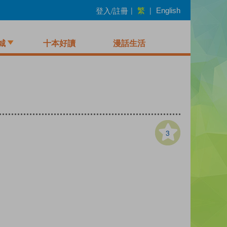
繁
登入/註冊
|
|
English
城
十本好讀
漫話生活
3