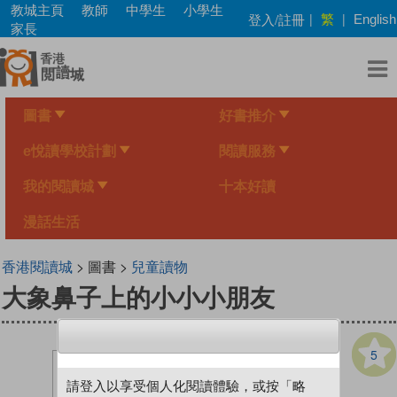
Skip
教城主頁
教師
中學生
小學生
繁
登入/註冊
|
|
English
to
家長
main
content
圖書
好書推介
e悅讀學校計劃
閱讀服務
我的閱讀城
十本好讀
漫話生活
香港閱讀城
> 圖書 >
兒童讀物
大象鼻子上的小小小朋友
5
請登入以享受個人化閱讀體驗，或按「略