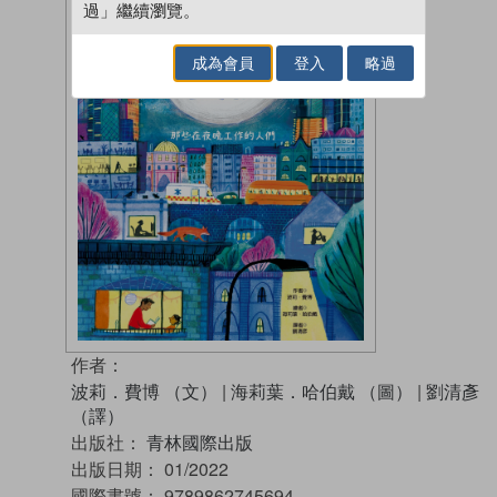
過」繼續瀏覽。
成為會員
登入
略過
作者：
波莉．費博 （文）
|
海莉葉．哈伯戴 （圖）
|
劉清彥
（譯）
出版社：
青林國際出版
出版日期：
01/2022
國際書號：
9789862745694