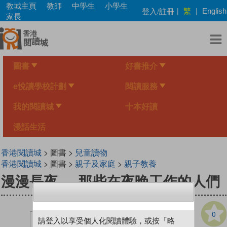
Skip
教城主頁
教師
中學生
小學生
繁
登入/註冊
|
|
English
to
家長
main
content
圖書
好書推介
e悅讀學校計劃
閱讀服務
我的閱讀城
十本好讀
漫話生活
香港閱讀城
> 圖書 >
兒童讀物
香港閱讀城
> 圖書 >
親子及家庭
>
親子教養
漫漫長夜──那些在夜晚工作的人們
0
請登入以享受個人化閱讀體驗，或按「略