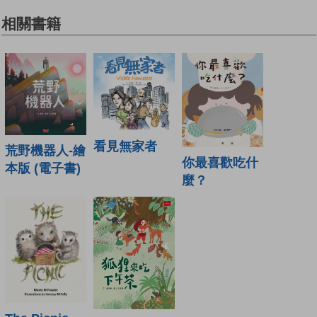
相關書籍
看見無家者
荒野機器人-繪
你最喜歡吃什
本版 (電子書)
麼？