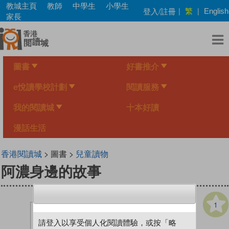
Skip
教城主頁
教師
中學生
小學生
繁
登入/註冊
|
|
English
to
家長
main
content
圖書
好書推介
e悅讀學校計劃
閱讀服務
我的閱讀城
十本好讀
漫話生活
香港閱讀城
> 圖書 >
兒童讀物
阿濃身邊的故事
1
請登入以享受個人化閱讀體驗，或按「略