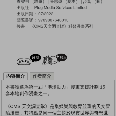
岑智明 （故事）
|
張志偉 （劇本）
|
步葵 （圖）
出版社：
Plug Media Services Limited
出版日期：
07/2022
國際書號：
9789887646013
叢書：
《CMS天文調查隊》科普漫畫系列
試閲
加入閱讀紀錄
內容簡介
作者簡介
本書獲選為第一屆「港漫動力」漫畫支援計劃 15
套本地創作漫畫之一。
《CMS 天文調查隊》是集娛樂與教育並重的天文冒
險漫畫，其特點是同一個主題於現實世界與奇想世