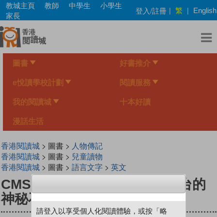
Skip
教城主頁
教師
中學生
小學生
繁
登入/註冊
|
|
English
to
家長
main
content
圖書
好書推介
e悅讀學校計劃
閱讀服務
我的閱讀城
十本好讀
漫話生活
香港閱讀城
> 圖書 >
人物傳記
香港閱讀城
> 圖書 >
兒童讀物
香港閱讀城
> 圖書 >
語言文字
>
英文
CMS天文調查隊第一集 - 天文台的
神秘石柱
請登入以享受個人化閱讀體驗，或按「略