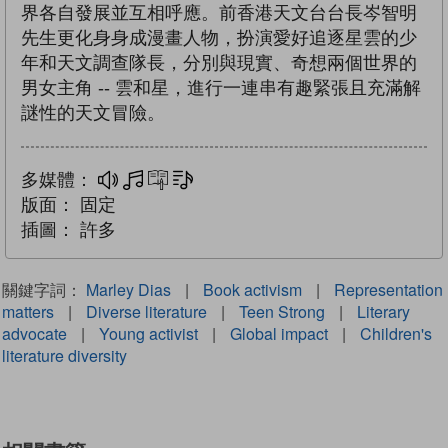
界各自發展並互相呼應。前香港天文台台長岑智明
先生更化⾝身成漫畫人物，扮演愛好追逐星雲的少
年和天文調查隊長，分別與現實、奇想兩個世界的
男女主角 -- 雲和星，進行一連串有趣緊張且充滿解
謎性的天文冒險。
多媒體：
多媒體
互動練習
文字同步朗讀
版面：
固定
插圖：
許多
關鍵字詞：
Marley Dias
|
Book activism
|
Representation
matters
|
Diverse literature
|
Teen Strong
|
Literary
advocate
|
Young activist
|
Global impact
|
Children's
literature diversity