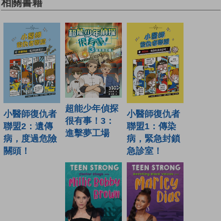
相關書籍
超能少年偵探
小醫師復仇者
小醫師復仇者
很有事！3：
聯盟1：傳染
聯盟2：遺傳
進擊夢工場
病，緊急封鎖
病，度過危險
急診室！
關頭！