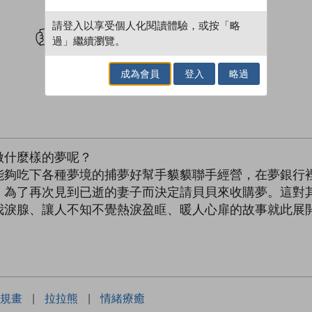
試閲
加入閱讀紀錄
請登入以享受個人化閱讀體驗，或按「略
過」繼續瀏覽。
成為會員
登入
略過
做什麼樣的夢呢？
吃下各種夢境的捕夢好幫手貘貘聯手經營，在夢銀行裡
了再次見到已逝的妻子而決定請貝貝來收購夢。這對其
我淚腺、讓人不知不覺熱淚盈眶、暖人心扉的故事就此展
規畫
|
拉拉熊
|
情緒療癒