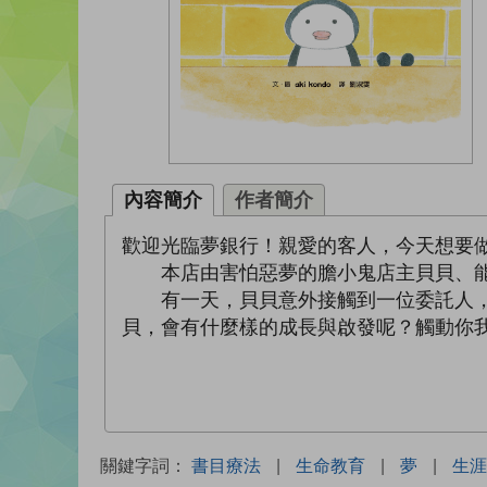
內容簡介
作者簡介
歡迎光臨夢銀行！親愛的客人，今天想要
本店由害怕惡夢的膽小鬼店主貝貝、能夠
有一天，貝貝意外接觸到一位委託人，為
貝，會有什麼樣的成長與啟發呢？觸動你
關鍵字詞：
書目療法
|
生命教育
|
夢
|
生涯