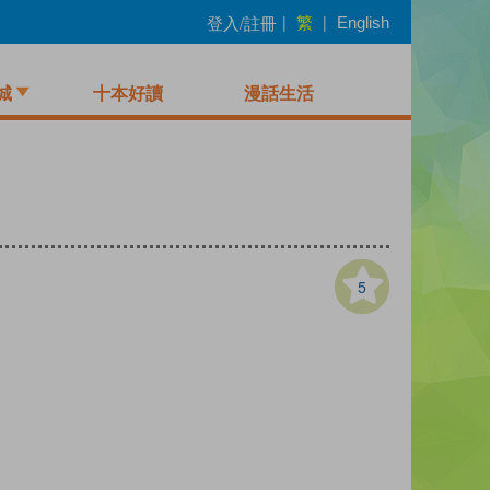
繁
登入/註冊
|
|
English
城
十本好讀
漫話生活
5