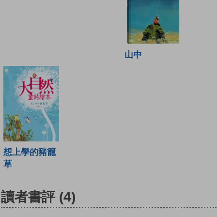
山中
想上學的豬籠
草
讀者書評
(4)