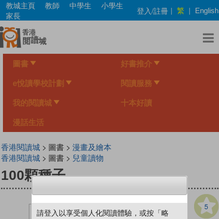
Skip
教城主頁
教師
中學生
小學生
繁
登入/註冊
|
|
English
to
家長
main
content
圖書
好書推介
e悅讀學校計劃
閱讀服務
我的閱讀城
十本好讀
漫話生活
香港閱讀城
> 圖書 >
漫畫及繪本
香港閱讀城
> 圖書 >
兒童讀物
100顆種子
5
請登入以享受個人化閱讀體驗，或按「略