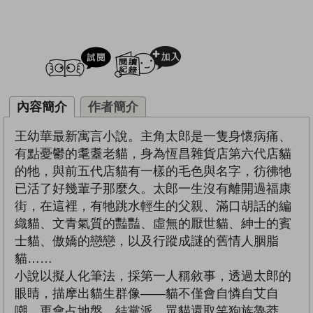
試閲
加入閱讀紀錄
內容簡介
作者簡介
王幼華最新寓言小說。主角太郎是一隻身懷病痛、
有點憂鬱的耄耋老貓，身為恆昌雜貨店第六代店貓
的牠，與前五代店貓有一樣的毛色與名字，彷彿牠
已活了好幾輩子那麼久。太郎一生沒有離開過福康
街，在這裡，有牠跳水輕生的父親、滿口胡話的編
織貓、文青氣質的豔豔、虛無的厭世貓、紳士的賓
士貓、傲嬌的戀戀，以及行蹤成謎的舊情人胭脂
貓……
小說以擬人化筆法，採第一人稱敘事，透過太郎的
眼睛，描摩出貓生群像——貓不僅會自憐自艾自
嘲，更會占地盤、結黨派。眾貓還取笑狗族魯莽，