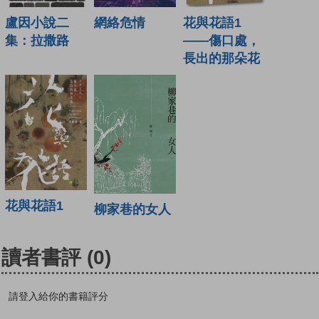
盧因小說二
網絡危情
花與花語1
集：拉撒路
——傷口處，
長出的那朵花
花與花語1
柳家巷的女人
讀者書評
(0)
請登入給你的書籍評分