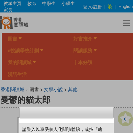
Skip
教城主頁
教師
中學生
小學生
繁
登入/註冊
|
|
English
to
家長
main
content
圖書
好書推介
e悅讀學校計劃
閱讀服務
我的閱讀城
十本好讀
漫話生活
香港閱讀城
> 圖書 >
文學小說
>
其他
憂鬱的貓太郎
0
請登入以享受個人化閱讀體驗，或按「略