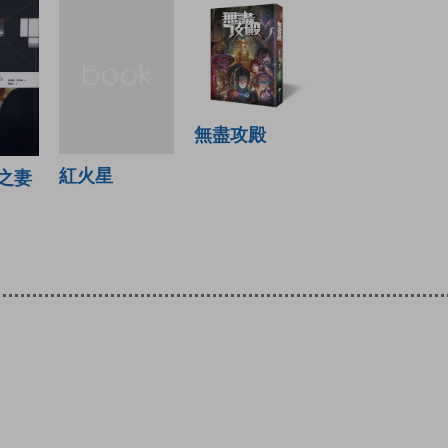
無盡攻殿
紅火星
之妻