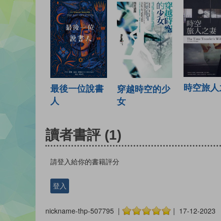
時空旅人
最後一位說書
穿越時空的少
人
女
讀者書評
(1)
請登入給你的書籍評分
登入
nickname-thp-507795 |
| 17-12-2023