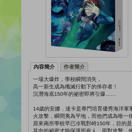
內容簡介
作者簡介
一場大爆炸，學校瞬間消失，
高一新生成為殲滅行動下的倖存者！
沉潛海底150年的祕密即將引爆……
14歲的安娜．達卡是專門培育優秀海洋
火攻擊，瞬間夷為平地，而他們成為唯一
原來兩所學校早已冷戰對峙150年，目的
其中的祕密才能保護所有人。面對攻擊，