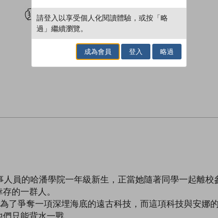
試閲
加入閱讀紀錄
請登入以享受個人化閱讀體驗，或按「略
過」繼續瀏覽。
成為會員
登入
略過
軍事人員的哈潘學院一年級新生，正當她隨著同學一起離校
倖存的一群人。
是為了爭奪一項深埋海底的遠古科技，而這項科技與安娜
他們只能背水一戰……