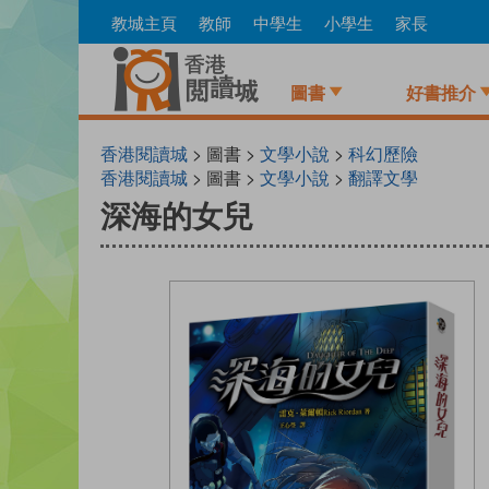
Skip
教城主頁
教師
中學生
小學生
家長
to
main
content
圖書
好書推介
香港閱讀城
> 圖書 >
文學小說
>
科幻歷險
香港閱讀城
> 圖書 >
文學小說
>
翻譯文學
深海的女兒