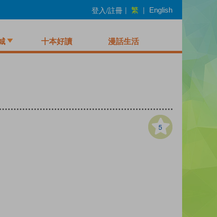
繁
登入/註冊
|
|
English
城
十本好讀
漫話生活
5