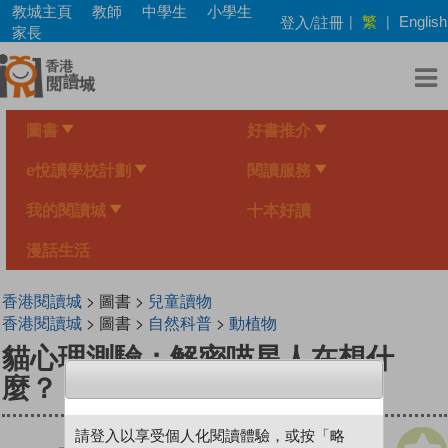
Skip
教城主頁
教師
中學生
小學生
繁
登入/註冊
|
|
English
to
家長
main
content
圖書
好書推介
e悅讀學校計劃
閱讀服務
我的閱讀城
十本好讀
漫話生活
香港閱讀城
> 圖書 >
兒童讀物
香港閱讀城
> 圖書 >
自然科普
>
動植物
貓心理測驗：解密喵星人在想什
麼？
請登入以享受個人化閱讀體驗，或按「略