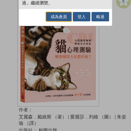
5
過」繼續瀏覽。
成為會員
登入
略過
作者：
艾麗森．戴維斯 （著）
|
愛麗莎．列維 （圖）
|
朱姿
瑜 （譯）
出版社：
柏樂出版