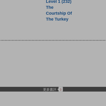
Level 1 (232)
The
Courtship Of
The Turkey
更多書評
3