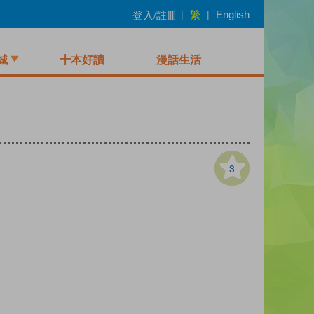
繁
登入/註冊
|
|
English
城
十本好讀
漫話生活
3