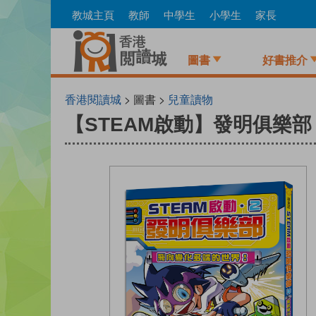
Skip
教城主頁
教師
中學生
小學生
家長
to
main
content
圖書
好書推介
香港閱讀城
> 圖書 >
兒童讀物
【STEAM啟動】發明俱樂部