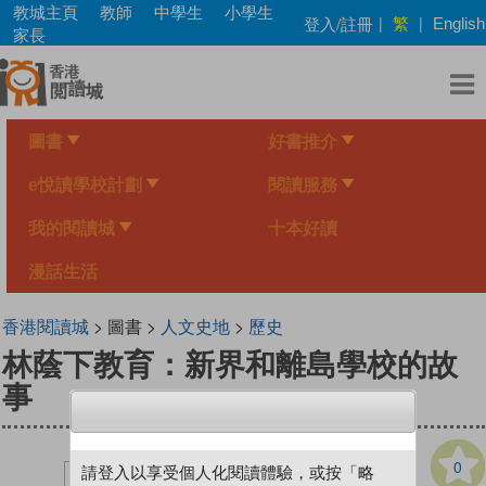
Skip
教城主頁
教師
中學生
小學生
繁
登入/註冊
|
|
English
to
家長
main
content
圖書
好書推介
e悅讀學校計劃
閱讀服務
我的閱讀城
十本好讀
漫話生活
香港閱讀城
> 圖書 >
人文史地
>
歷史
林蔭下教育：新界和離島學校的故
事
0
請登入以享受個人化閱讀體驗，或按「略