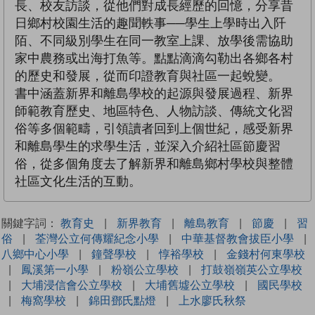
長、校友訪談，從他們對成長經歷的回憶，分享昔
日鄉村校園生活的趣聞軼事──學生上學時出入阡
陌、不同級別學生在同一教室上課、放學後需協助
家中農務或出海打魚等。點點滴滴勾勒出各鄉各村
的歷史和發展，從而印證教育與社區一起蛻變。
書中涵蓋新界和離島學校的起源與發展過程、新界
師範教育歷史、地區特色、人物訪談、傳統文化習
俗等多個範疇，引領讀者回到上個世紀，感受新界
和離島學生的求學生活，並深入介紹社區節慶習
俗，從多個角度去了解新界和離島鄉村學校與整體
社區文化生活的互動。
關鍵字詞：
教育史
|
新界教育
|
離島教育
|
節慶
|
習
俗
|
荃灣公立何傳耀紀念小學
|
中華基督教會拔臣小學
|
八鄉中心小學
|
鐘聲學校
|
惇裕學校
|
金錢村何東學校
|
鳳溪第一小學
|
粉嶺公立學校
|
打鼓嶺嶺英公立學校
|
大埔浸信會公立學校
|
大埔舊墟公立學校
|
國民學校
|
梅窩學校
|
錦田鄧氏點燈
|
上水廖氏秋祭