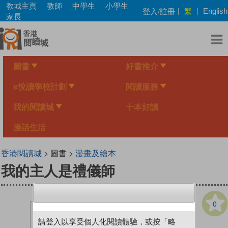
Skip
教城主頁
教師
中學生
小學生
繁
登入/註冊
|
|
English
to
家長
main
content
圖書
好書推介
e悅讀學校計劃
閱讀服務
我的閱讀城
十本好讀
漫話生活
香港閱讀城
> 圖書 >
漫畫及繪本
我的主人是禮儀師
0
請登入以享受個人化閱讀體驗，或按「略