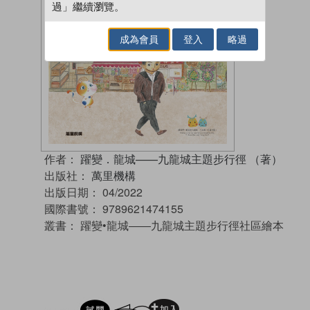
過」繼續瀏覽。
成為會員
登入
略過
作者：
躍變．龍城——九龍城主題步行徑 （著）
出版社：
萬里機構
出版日期：
04/2022
國際書號：
9789621474155
叢書：
躍變•龍城――九龍城主題步行徑社區繪本
試閲
加入閱讀紀錄