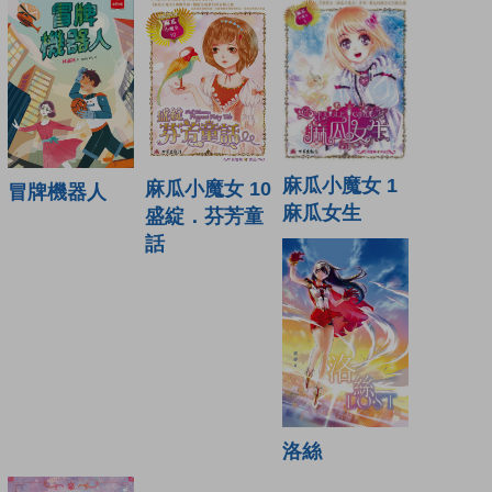
麻瓜小魔女 1
麻瓜小魔女 10
冒牌機器人
麻瓜女生
盛綻．芬芳童
話
洛絲