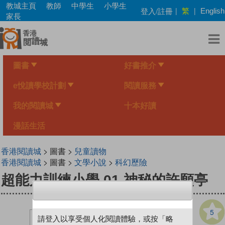
Skip
教城主頁
教師
中學生
小學生
繁
登入/註冊
|
|
English
to
家長
main
content
圖書
好書推介
e悅讀學校計劃
閱讀服務
我的閱讀城
十本好讀
漫話生活
香港閱讀城
> 圖書 >
兒童讀物
香港閱讀城
> 圖書 >
文學小說
>
科幻歷險
超能力訓練小學 01 神秘的許願亭
5
請登入以享受個人化閱讀體驗，或按「略