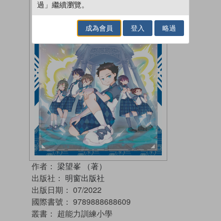
過」繼續瀏覽。
成為會員
登入
略過
作者：
梁望峯 （著）
出版社：
明窗出版社
出版日期：
07/2022
國際書號：
9789888688609
叢書：
超能力訓練小學