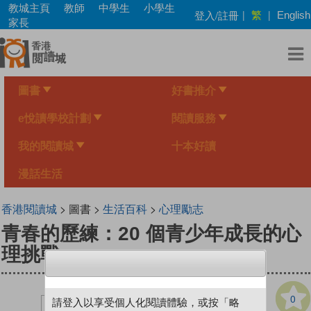
Skip
教城主頁
教師
中學生
小學生
繁
登入/註冊
|
|
English
to
家長
main
content
圖書
好書推介
e悅讀學校計劃
閱讀服務
我的閱讀城
十本好讀
漫話生活
香港閱讀城
> 圖書 >
生活百科
>
心理勵志
青春的歷練：20 個青少年成長的心
理挑戰
0
請登入以享受個人化閱讀體驗，或按「略