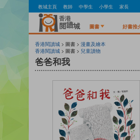
Skip
教城主頁
教師
中學生
小學生
家長
to
main
content
圖書
好書推
香港閱讀城
> 圖書 >
漫畫及繪本
香港閱讀城
> 圖書 >
兒童讀物
爸爸和我