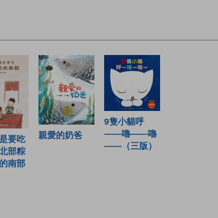
9隻小貓呼
——嚕——嚕
親愛的奶爸
是要吃
——（三版）
北部粽
的南部