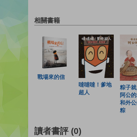
相關書籍
戰場來的信
噠噠噠！爹地
粽子就
超人
阿公的
和外公
粽
讀者書評
(0)