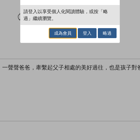
試閲
加入閱讀紀錄
請登入以享受個人化閱讀體驗，或按「略
過」繼續瀏覽。
成為會員
登入
略過
，一聲聲爸爸，牽繫起父子相處的美好過往，也是孩子對