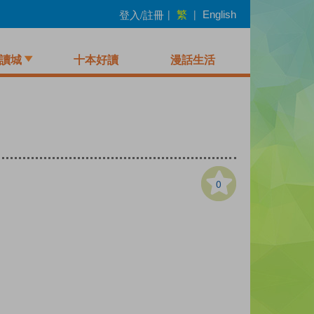
繁
登入/註冊
|
|
English
讀城
十本好讀
漫話生活
0