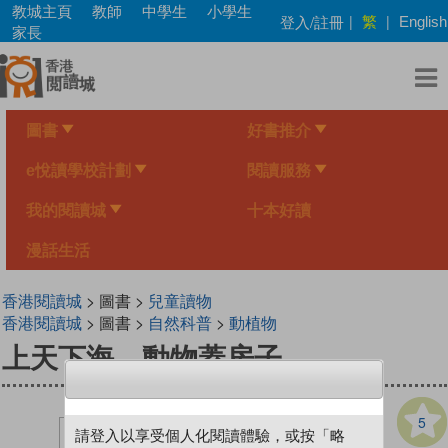
Skip
教城主頁
教師
中學生
小學生
繁
登入/註冊
|
|
English
to
家長
main
content
圖書
好書推介
e悅讀學校計劃
閱讀服務
我的閱讀城
十本好讀
漫話生活
香港閱讀城
> 圖書 >
兒童讀物
香港閱讀城
> 圖書 >
自然科普
>
動植物
上天下海，動物蓋房子
5
請登入以享受個人化閱讀體驗，或按「略