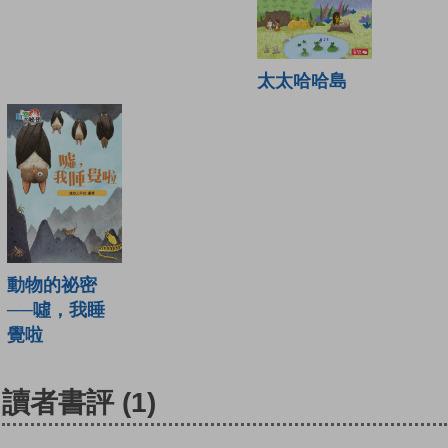
太太哈哈島
動物的祕密
──噓，我睡
覺啦
讀者書評
(1)