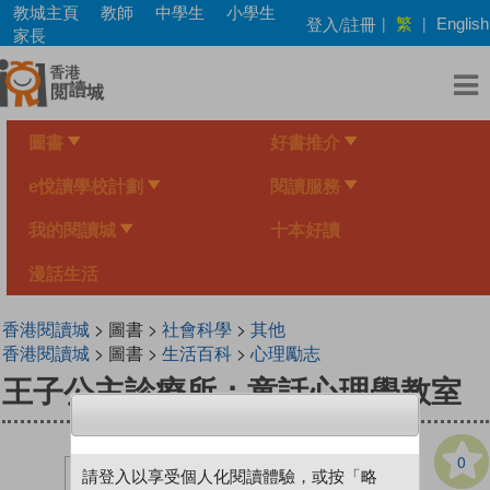
Skip
教城主頁
教師
中學生
小學生
繁
登入/註冊
|
|
English
to
家長
main
content
圖書
好書推介
e悅讀學校計劃
閱讀服務
我的閱讀城
十本好讀
漫話生活
香港閱讀城
> 圖書 >
社會科學
>
其他
香港閱讀城
> 圖書 >
生活百科
>
心理勵志
王子公主診療所：童話心理學教室
0
請登入以享受個人化閱讀體驗，或按「略