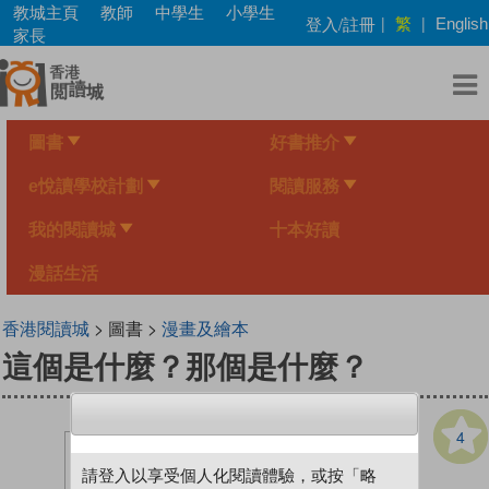
Skip
教城主頁
教師
中學生
小學生
繁
登入/註冊
|
|
English
to
家長
main
content
圖書
好書推介
e悅讀學校計劃
閱讀服務
我的閱讀城
十本好讀
漫話生活
香港閱讀城
> 圖書 >
漫畫及繪本
這個是什麼？那個是什麼？
4
請登入以享受個人化閱讀體驗，或按「略