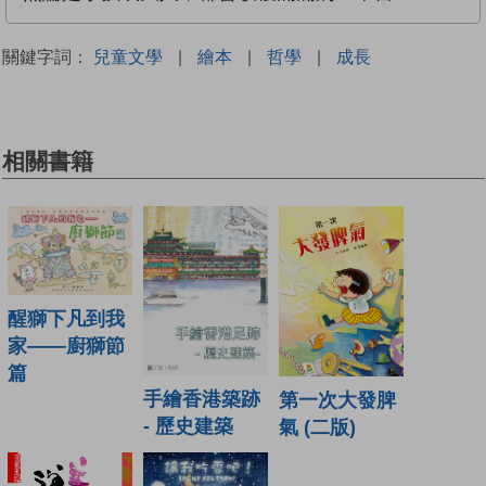
關鍵字詞：
兒童文學
|
繪本
|
哲學
|
成長
相關書籍
醒獅下凡到我
家——廚獅節
篇
手繪香港築跡
第一次大發脾
- 歷史建築
氣 (二版)