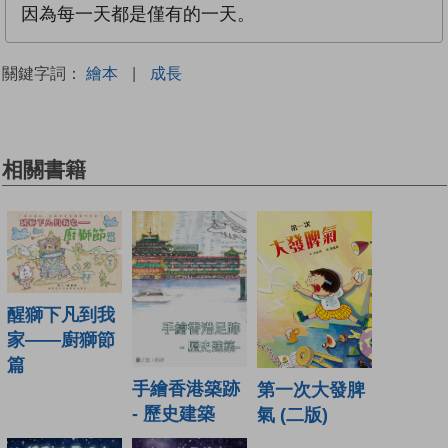
因為每一天都是僅有的一天。
關鍵字詞：
繪本
|
成長
相關書籍
醒獅下凡到我
家——廚獅節
篇
手繪香港築跡
第一次大發脾
- 歷史建築
氣 (二版)