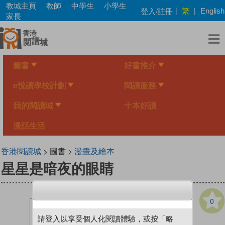
Skip
教城主頁
教師
中學生
小學生
繁
登入/註冊
|
|
English
to
家長
main
content
圖書
好書推介
e悅讀學校計劃
閱讀服務
我的閱讀城
十本好讀
漫話生活
香港閱讀城
> 圖書 >
漫畫及繪本
星星是暗夜的眼睛
0
請登入以享受個人化閱讀體驗，或按「略