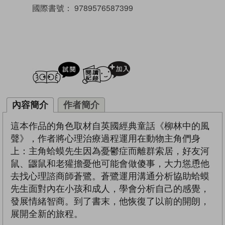
國際書號：
9789576587399
試閲
加入閱讀紀錄
內容簡介
作者簡介
這本作品的角色取材自英國經典童話《柳林中的風
聲》，作者將心理治療過程運用在動物主角們身
上：主角蛤蟆先生因為憂鬱症而離群索居，好友河
鼠、鼴鼠和老獾擔憂他可能會做傻事，大力慫恿他
去找心理諮商師蒼鷺。蒼鷺運用溝通分析協助蛤蟆
先生面對內在小孩和成人，學會分析自己的感覺，
發展情緒智商。到了書末，他恢復了以前的開朗，
展開全新的旅程。