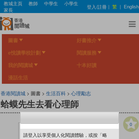
Skip
教城主頁
教師
中學生
小學生
繁
登入/註冊
|
|
English
to
家長
main
content
圖書
好書推介
e悅讀學校計劃
閱讀服務
我的閱讀城
十本好讀
漫話生活
香港閱讀城
> 圖書 >
生活百科
>
心理勵志
蛤蟆先生去看心理師
0
請登入以享受個人化閱讀體驗，或按「略