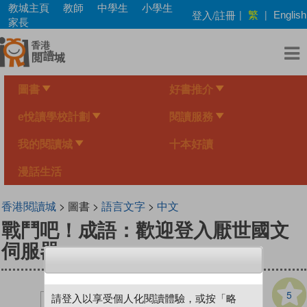
Skip
教城主頁
教師
中學生
小學生
繁
登入/註冊
|
|
English
to
家長
main
content
圖書
好書推介
e悅讀學校計劃
閱讀服務
我的閱讀城
十本好讀
漫話生活
香港閱讀城
> 圖書 >
語言文字
>
中文
戰鬥吧！成語：歡迎登入厭世國文
伺服器
5
請登入以享受個人化閱讀體驗，或按「略