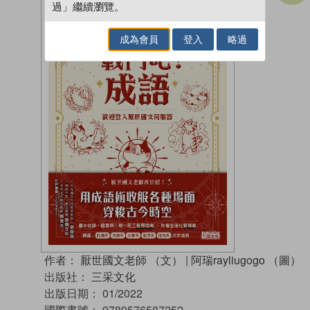
過」繼續瀏覽。
成為會員
登入
略過
作者：
厭世國文老師 （文）
|
阿瑞rayliugogo （圖）
出版社：
三采文化
出版日期：
01/2022
國際書號：
9789576587252