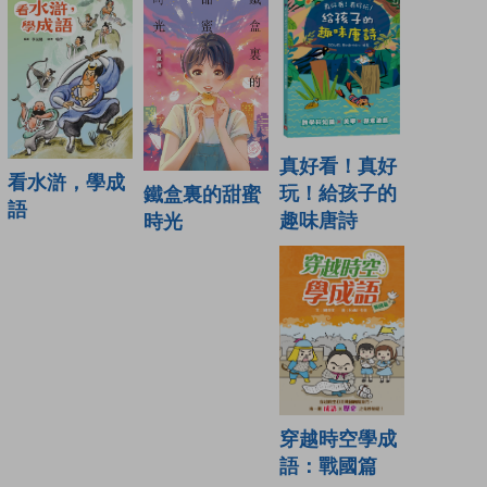
真好看！真好
看水滸，學成
玩！給孩子的
鐵盒裏的甜蜜
語
趣味唐詩
時光
穿越時空學成
語：戰國篇