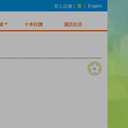
繁
登入/註冊
|
|
English
城
十本好讀
漫話生活
0