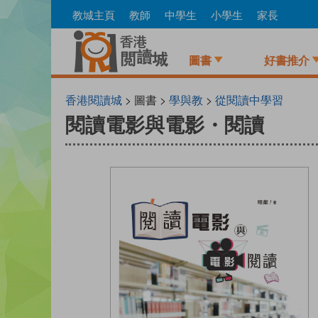
Skip
教城主頁
教師
中學生
小學生
家長
to
main
content
圖書
好書推介
香港閱讀城
> 圖書 >
學與教
>
從閱讀中學習
閱讀電影與電影・閱讀