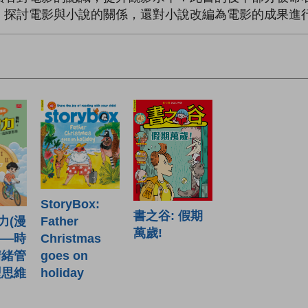
，探討電影與小說的關係，還對小說改編為電影的成果進
StoryBox:
書之谷: 假期
Father
力(漫
萬歲!
Christmas
——時
goes on
情緒管
holiday
型思維