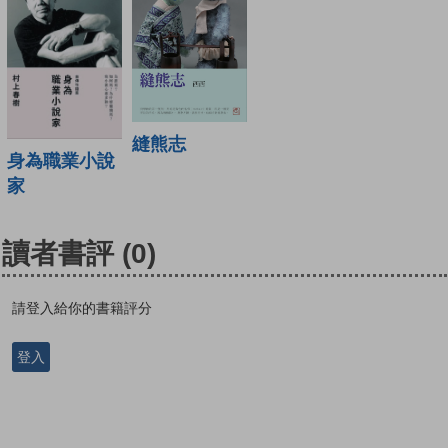
縫熊志
身為職業小說
家
讀者書評
(0)
請登入給你的書籍評分
登入