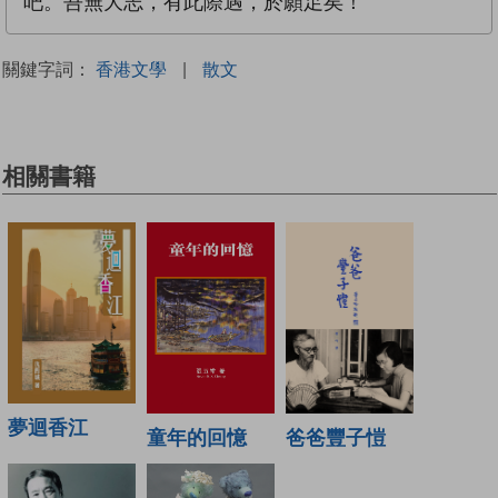
吧。吾無大志，有此際遇，於願足矣！
關鍵字詞：
香港文學
|
散文
相關書籍
夢迴香江
童年的回憶
爸爸豐子愷