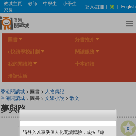
Skip
教城主頁
教師
中學生
小學生
繁
登入/註冊
|
|
English
to
家長
main
content
圖書
好書推介
e悅讀學校計劃
閱讀服務
我的閱讀城
十本好讀
漫話生活
香港閱讀城
> 圖書 >
人物傳記
香港閱讀城
> 圖書 >
文學小說
>
散文
夢與路
0
請登入以享受個人化閱讀體驗，或按「略