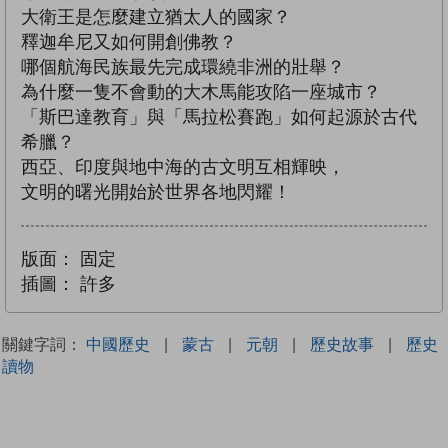
大衛王是怎麼建立猶太人的國家？
釋迦牟尼又如何開創佛教？
哪個航海民族最先完成環繞非洲的壯舉？
為什麼一隻不會動的大木馬能攻陷一座城市？
「斯巴達教育」與「馬拉松賽跑」如何起源於古代
希臘？
西亞、印度與地中海的古文明互相輝映，
文明的曙光開始於世界各地閃耀！
版面：
固定
插圖：
許多
關鍵字詞：
中國歷史
|
蒙古
|
元朝
|
歷史故事
|
歷史
讀物