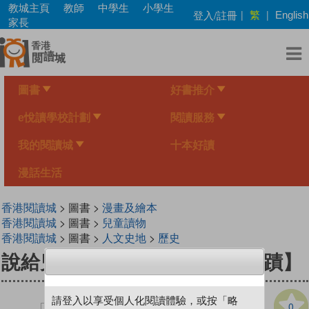
Skip
教城主頁
教師
中學生
小學生
繁
登入/註冊
|
|
English
to
家長
main
content
圖書
好書推介
e悅讀學校計劃
閱讀服務
我的閱讀城
十本好讀
漫話生活
香港閱讀城
> 圖書 >
漫畫及繪本
香港閱讀城
> 圖書 >
兒童讀物
香港閱讀城
> 圖書 >
人文史地
>
歷史
說給兒童的世界歷史2【上古事蹟】
請登入以享受個人化閱讀體驗，或按「略
0