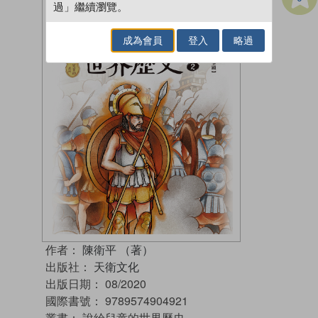
過」繼續瀏覽。
成為會員
登入
略過
作者：
陳衛平 （著）
出版社：
天衛文化
出版日期：
08/2020
國際書號：
9789574904921
叢書：
說給兒童的世界歷史