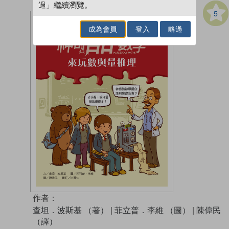
過」繼續瀏覽。
5
成為會員
登入
略過
作者：
查坦．波斯基 （著）
|
菲立普．李維 （圖）
|
陳偉民
（譯）