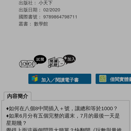
出版社：
小天下
出版日期：
02/2020
國際書號：
9789864798711
叢書：
數學館
試閲
加入閱讀紀錄
借閱實體
加入／閱讀電子書
內容簡介
♦如何在八個8中間插入＋號，讓總和等於1000？
♦如果6月分有五個完整的週末，7月的最後一天是
星期幾？
覺得上面這兩個問題太簡單？快翻開《玩數與量推