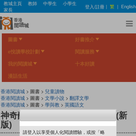
Skip
教城主頁
教師
中學生
小學生
繁
登入/註冊
|
|
English
to
家長
main
content
圖書
好書推介
e悅讀學校計劃
閱讀服務
我的閱讀城
十本好讀
漫話生活
香港閱讀城
> 圖書 >
兒童讀物
香港閱讀城
> 圖書 >
文學小說
>
翻譯文學
香港閱讀城
> 圖書 >
學與教
>
英國語文
神奇酷數學4：來玩數與量推理(新
版)
請登入以享受個人化閱讀體驗，或按「略