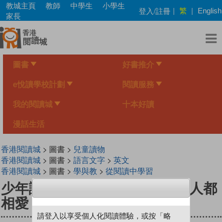
Skip
教城主頁
教師
中學生
小學生
繁
登入/註冊
|
|
English
to
家長
main
content
圖書
好書推介
e悅讀學校計劃
閱讀服務
我的閱讀城
十本好讀
漫話生活
香港閱讀城
> 圖書 >
兒童讀物
香港閱讀城
> 圖書 >
語言文字
>
英文
香港閱讀城
> 圖書 >
學與教
>
從閱讀中學習
少年讀諸子百家3墨子：讓天下人都
相愛
請登入以享受個人化閱讀體驗，或按「略