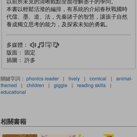
以前所未見的清晰觀點全面理解墨子的學問。
本書以輕鬆活潑的編排，有系統的介紹春秋戰國時
代儒、墨、道、法，先秦諸子的智慧，讓孩子自然
養成獨立思考的能力，及探索未知的勇氣。
多媒體：
多媒體
互動練習
文字同步朗讀
版面：
固定
插圖：
許多
關鍵字詞：
phonics reader
|
lively
|
comical
|
animal-
themed
|
children
|
giggle
|
reading skills
|
educational
相關書籍