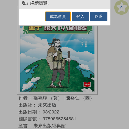
過」繼續瀏覽。
0
成為會員
登入
略過
作者：
張嘉驊 （著）
|
陳裕仁 （圖）
出版社：
未來出版
出版日期：
03/2022
國際書號：
9789865254681
叢書：
未來出版經典館