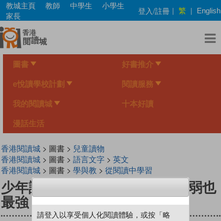
Skip
教城主頁
教師
中學生
小學生
繁
登入/註冊
|
|
English
to
家長
main
content
圖書
好書推介
e悅讀學校計劃
閱讀服務
我的閱讀城
十本好讀
漫話生活
香港閱讀城
> 圖書 >
兒童讀物
香港閱讀城
> 圖書 >
語言文字
>
英文
香港閱讀城
> 圖書 >
學與教
>
從閱讀中學習
少年讀諸子百家4老莊：水最柔弱也
最強
請登入以享受個人化閱讀體驗，或按「略