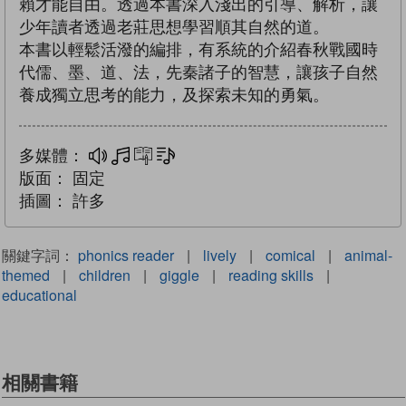
賴才能自由。透過本書深入淺出的引導、解析，讓
少年讀者透過老莊思想學習順其自然的道。
本書以輕鬆活潑的編排，有系統的介紹春秋戰國時
代儒、墨、道、法，先秦諸子的智慧，讓孩子自然
養成獨立思考的能力，及探索未知的勇氣。
多媒體：
多媒體
互動練習
文字同步朗讀
版面：
固定
插圖：
許多
關鍵字詞：
phonics reader
|
lively
|
comical
|
animal-
themed
|
children
|
giggle
|
reading skills
|
educational
相關書籍