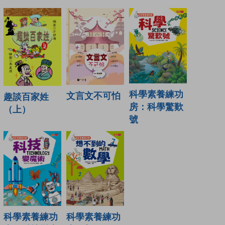
科學素養練功
文言文不可怕
趣談百家姓
房：科學驚歎
（上）
號
科學素養練功
科學素養練功