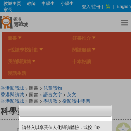
Skip
教城主頁
教師
中學生
小學生
繁
登入/註冊
|
|
English
to
家長
main
content
圖書
好書推介
e悅讀學校計劃
閱讀服務
我的閱讀城
十本好讀
漫話生活
香港閱讀城
> 圖書 >
兒童讀物
香港閱讀城
> 圖書 >
語言文字
>
英文
香港閱讀城
> 圖書 >
學與教
>
從閱讀中學習
科學素養練功房：科學驚歎號
請登入以享受個人化閱讀體驗，或按「略
5