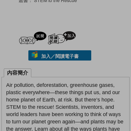
叢書：
STEM to the Rescue
試閲
加入閱讀紀錄
加入／閱讀電子書
內容簡介
Air pollution, deforestation, greenhouse gases,
plastic everywhere—these things put us, and our
home planet of Earth, at risk. But there’s hope.
STEM to the rescue! Scientists, inventors, and
world leaders have been working to think of ways
to turn our planet green again—and plants may be
the answer. Learn about all the ways plants have