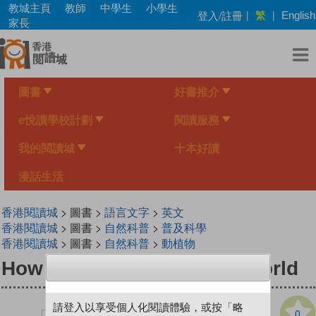
Skip
教城主頁
教師
中學生
小學生
繁
登入/註冊
|
|
English
to
家長
main
content
圖書
好書推介
e悅讀學校計劃
閱讀服務
我的閱讀城
十本好讀
漫話生活
香港閱讀城
> 圖書 >
語言文字
>
英文
香港閱讀城
> 圖書 >
自然科普
>
普及科學
香港閱讀城
> 圖書 >
自然科普
>
動植物
How Plants Will Save the World
請登入以享受個人化閱讀體驗，或按「略
0