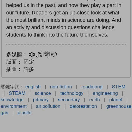
helped us in the past, and how they play a part in
our future. Readers get an up-close look at what
the most brilliant minds in science are doing. And
an activity and discussion questions challenge
students to think into the future themselves.
多媒體：
多媒體
互動練習
文字同步朗讀
版面：
固定
插圖：
許多
關鍵字詞：
english
|
non-fiction
|
readalong
|
STEM
|
STEAM
|
science
|
technology
|
engineering
|
knowledge
|
primary
|
secondary
|
earth
|
planet
|
environment
|
air pollution
|
deforestation
|
greenhouse
gas
|
plastic