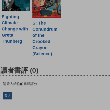
Fighting
Climate
S: The
Change with
Conundrum
Greta
of the
Thunberg
Crooked
Crayon
(Science)
讀者書評
(0)
請登入給你的書籍評分
登入