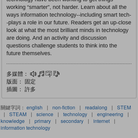
working “smarter”, not harder. Learn about all the
ways information technology--including smart tech-
-plays a role in our future. Readers get an up-close
look at what the most brilliant minds in technology
are doing. And an activity and discussion
questions challenge students to think into the
future themselves.
多媒體：
多媒體
互動練習
文字同步朗讀
版面：
固定
插圖：
許多
關鍵字詞：
english
|
non-fiction
|
readalong
|
STEM
|
STEAM
|
science
|
technology
|
engineering
|
knowledge
|
primary
|
secondary
|
internet
|
information technology