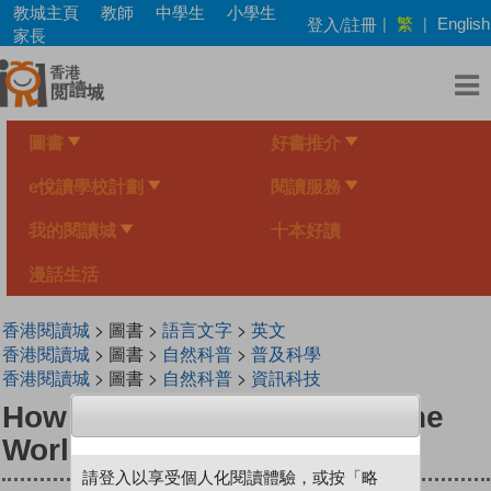
Skip
教城主頁
教師
中學生
小學生
繁
登入/註冊
|
|
English
to
家長
main
content
圖書
好書推介
e悅讀學校計劃
閱讀服務
我的閱讀城
十本好讀
漫話生活
香港閱讀城
> 圖書 >
語言文字
>
英文
香港閱讀城
> 圖書 >
自然科普
>
普及科學
香港閱讀城
> 圖書 >
自然科普
>
資訊科技
How the Internet Will Save the
World
請登入以享受個人化閱讀體驗，或按「略