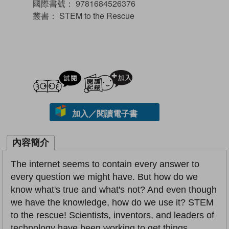
國際書號：
9781684526376
叢書：
STEM to the Rescue
試閲
加入閱讀紀錄
加入／閱讀電子書
內容簡介
The internet seems to contain every answer to
every question we might have. But how do we
know what's true and what's not? And even though
we have the knowledge, how do we use it? STEM
to the rescue! Scientists, inventors, and leaders of
technology have been working to get things