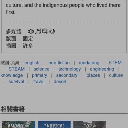
culture, and the indigenous people who lived there
first.
多媒體：
多媒體
互動練習
文字同步朗讀
版面：
固定
插圖：
許多
關鍵字詞：
english
|
non-fiction
|
readalong
|
STEM
|
STEAM
|
science
|
technology
|
engineering
|
knowledge
|
primary
|
secondary
|
places
|
culture
|
survival
|
travel
|
desert
相關書籍