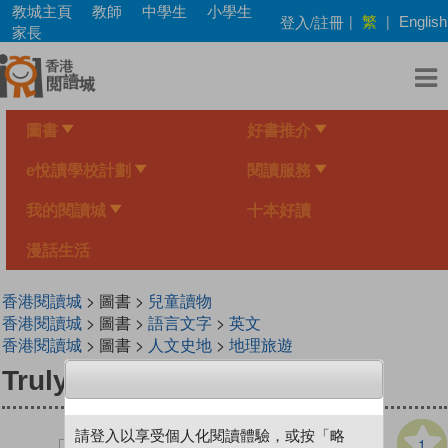
Skip
教城主頁
教師
中學生
小學生
繁
登入/註冊
|
|
English
to
家長
main
content
圖書
好書推介
e悅讀學校計劃
閱讀服務
我的閱讀城
十本好讀
漫話生活
香港閱讀城
> 圖書 >
兒童讀物
香港閱讀城
> 圖書 >
語言文字
>
英文
香港閱讀城
> 圖書 >
人文史地
>
地理旅遊
Truly Deserted
請登入以享受個人化閱讀體驗，或按「略
1