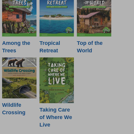
Among the
Tropical
Top of the
Trees
Retreat
World
Wildlife
Taking Care
Crossing
of Where We
Live