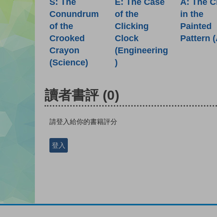
S: The
E: The Case
A: The C
Conundrum
of the
in the
of the
Clicking
Painted
Crooked
Clock
Pattern (
Crayon
(Engineering
(Science)
)
讀者書評
(0)
請登入給你的書籍評分
登入