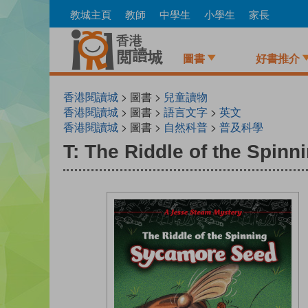
Skip
教城主頁
教師
中學生
小學生
家長
to
main
content
圖書
好書推介
香港閱讀城
> 圖書 >
兒童讀物
香港閱讀城
> 圖書 >
語言文字
>
英文
香港閱讀城
> 圖書 >
自然科普
>
普及科學
T: The Riddle of the Spin