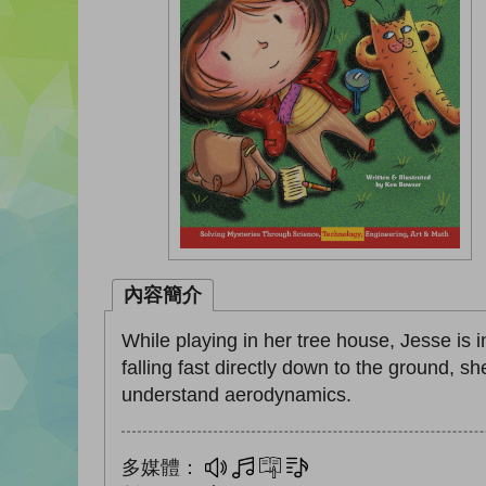
內容簡介
While playing in her tree house, Jesse is 
falling fast directly down to the ground, s
understand aerodynamics.
多媒體：
多媒體
互動練習
文字同步朗讀