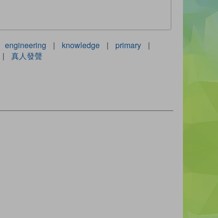
engineering
|
knowledge
|
primary
|
|
真人發聲