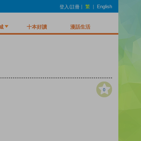
繁
登入/註冊
|
|
English
城
十本好讀
漫話生活
0