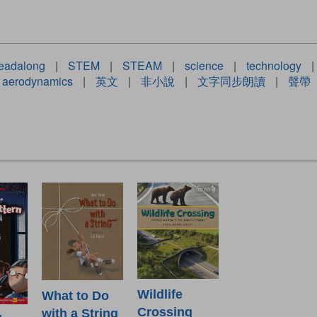
eadalong
|
STEM
|
STEAM
|
science
|
technology
|
aerodynamics
|
英文
|
非小說
|
文字同步朗讀
|
聲帶
Wildlife
What to Do
Crossing
with a String