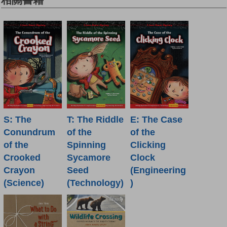
S: The
T: The Riddle
E: The Case
Conundrum
of the
of the
of the
Spinning
Clicking
Crooked
Sycamore
Clock
Crayon
Seed
(Engineering
(Science)
(Technology)
)