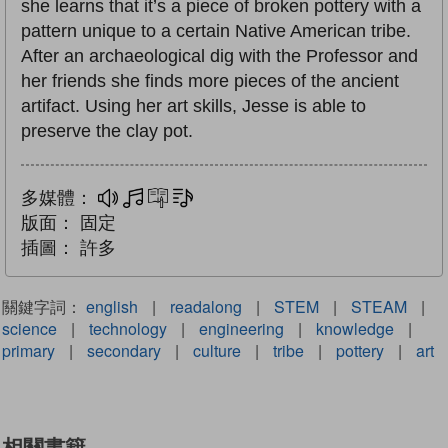
she learns that it’s a piece of broken pottery with a
pattern unique to a certain Native American tribe.
After an archaeological dig with the Professor and
her friends she finds more pieces of the ancient
artifact. Using her art skills, Jesse is able to
preserve the clay pot.
多媒體：
多媒體
互動練習
文字同步朗讀
版面：
固定
插圖：
許多
關鍵字詞：
english
|
readalong
|
STEM
|
STEAM
|
science
|
technology
|
engineering
|
knowledge
|
primary
|
secondary
|
culture
|
tribe
|
pottery
|
art
相關書籍