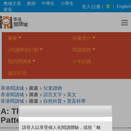
Skip
教城主頁
教師
中學生
小學生
繁
登入/註冊
|
|
English
to
家長
main
content
圖書
好書推介
e悅讀學校計劃
閱讀服務
我的閱讀城
十本好讀
漫話生活
香港閱讀城
> 圖書 >
兒童讀物
香港閱讀城
> 圖書 >
語言文字
>
英文
香港閱讀城
> 圖書 >
自然科普
>
普及科學
A: The Clue in the Painted
Pattern (Arts)
請登入以享受個人化閱讀體驗，或按「略