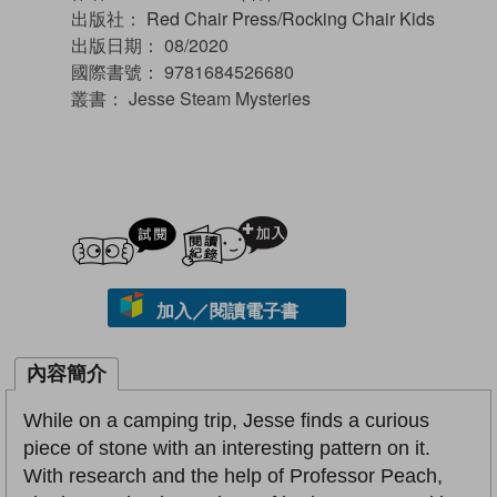
出版社：
Red Chair Press/Rocking Chair Kids
出版日期：
08/2020
國際書號：
9781684526680
叢書：
Jesse Steam Mysteries
試閲
加入閱讀紀錄
加入／閱讀電子書
內容簡介
While on a camping trip, Jesse finds a curious
piece of stone with an interesting pattern on it.
With research and the help of Professor Peach,