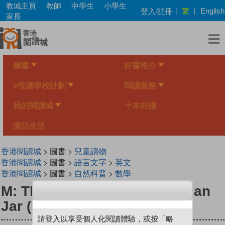
Skip
教城主頁
教師
中學生
小學生
繁
登入/註冊
|
|
English
to
家長
main
content
圖書
好書推介
e悅讀學校計劃
閱讀服務
我的閱讀城
十本好讀
漫話生活
香港閱讀城
> 圖書 >
兒童讀物
香港閱讀城
> 圖書 >
語言文字
>
英文
香港閱讀城
> 圖書 >
自然科普
>
數學
M: The Secret in the Jelly Bean
Jar (Mathematics)
請登入以享受個人化閱讀體驗，或按「略