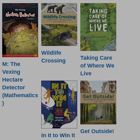
Wildlife
Taking Care
Crossing
M: The
of Where We
Vexing
Live
Hectare
Detector
(Mathematics
)
Get Outside!
In It to Win It