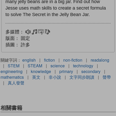
many jelly beans are in a big jar. Find out how
Jesse uses math skills to create a secret formula
to solve The Secret in the Jelly Bean Jar.
多媒體：
多媒體
互動練習
文字同步朗讀
版面：
固定
插圖：
許多
關鍵字詞：
english
|
fiction
|
non-fiction
|
readalong
|
STEM
|
STEAM
|
science
|
technology
|
engineering
|
knowledge
|
primary
|
secondary
|
mathematics
|
英文
|
非小說
|
文字同步朗讀
|
聲帶
|
真人發聲
相關書籍