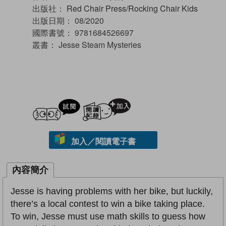
出版社：
Red Chair Press/Rocking Chair Kids
出版日期：
08/2020
國際書號：
9781684526697
叢書：
Jesse Steam Mysteries
試閲
加入閱讀紀錄
加入／閱讀電子書
內容簡介
Jesse is having problems with her bike, but luckily,
there’s a local contest to win a bike taking place.
To win, Jesse must use math skills to guess how