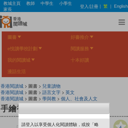
Skip
教城主頁
教師
中學生
小學生
繁
登入/註冊
|
|
English
to
家長
main
content
圖書
好書推介
e悅讀學校計劃
閱讀服務
我的閱讀城
十本好讀
漫話生活
香港閱讀城
> 圖書 >
兒童讀物
香港閱讀城
> 圖書 >
語言文字
>
英文
香港閱讀城
> 圖書 >
學與教
>
個人、社會及人文
手繪香港 築跡 - 公共屋邨篇
請登入以享受個人化閱讀體驗，或按「略
4