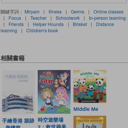
關鍵字詞：
Miryam
|
Illness
|
Germs
|
Online classes
|
Focus
|
Teacher
|
Schoolwork
|
In-person learning
|
Friends
|
Helper Hounds
|
Brisket
|
Distance
learning
|
Children's book
相關書籍
Middle Me
時空遊樂場
手繪香港 築跡
2：救世蘋果
- 唐樓篇