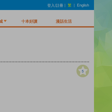
繁
登入/註冊
|
|
English
城
十本好讀
漫話生活
5