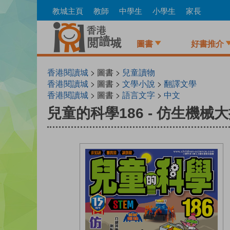
Skip
教城主頁
教師
中學生
小學生
家長
to
main
content
圖書
好書推介
香港閱讀城
> 圖書 >
兒童讀物
香港閱讀城
> 圖書 >
文學小說
>
翻譯文學
香港閱讀城
> 圖書 >
語言文字
>
中文
兒童的科學186 - 仿生機械