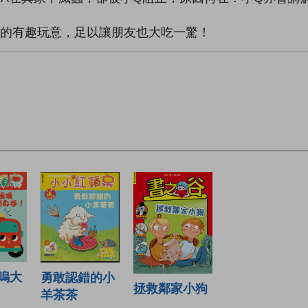
備的有趣玩意，足以讓朋友也大吃一驚！
嗚大
勇敢認錯的小
拯救鄰家小狗
羊茶茶