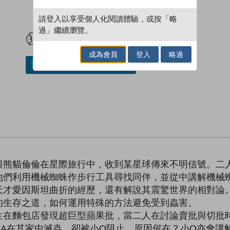
請登入以享受個人化閱讀體驗，或按「略
試閲
加入閱讀紀錄
過」繼續瀏覽。
成為會員
登入
略過
加入／閱讀電子書
與熊貓倫倫在星際旅行中，收到某星球傳來不明信號。二
他們利用機械蜘蛛作步行工具尋找同伴，並從中講解機械
天才愛因斯坦曲折的經歷，還有解說其震驚世界的相對論
的生存之道，如何運用特殊的方法避免受到蟲害。
生在麵包店發現超巨型蘋果批，當二人在討論賣批與切批
r. A在其家中滅蟲，卻被小Q阻止，原因何在？小Q亦會