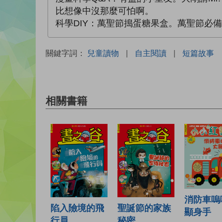
比想像中沒那麼可怕啊。
科學DIY：萬聖節搗蛋糖果盒。萬聖節必
關鍵字詞：
兒童讀物
|
自主閱讀
|
短篇故事
相關書籍
消防車嗚
陷入險境的飛
聖誕節的家族
顯身手
行員
秘密