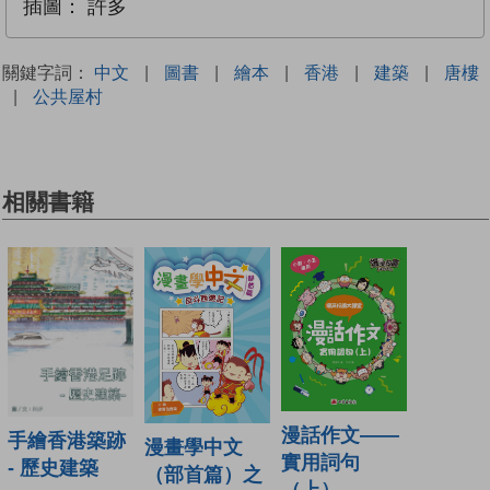
插圖：
許多
關鍵字詞：
中文
|
圖書
|
繪本
|
香港
|
建築
|
唐樓
|
公共屋村
相關書籍
漫話作文——
手繪香港築跡
漫畫學中文
實用詞句
- 歷史建築
（部首篇）之