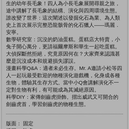
生的幼年長毛象！四人為小長毛象展開尋親之旅，
途中講解了長毛象的結構、演化與四周環境生態。
誰改變了世界：這次闡述以發掘化石為業、為人類
史上首次展示完整恐龍骸骨的化石獵人——瑪麗．
安寧。
數學研究室：沉沒的奶油蛋糕。蛋糕店大特賣，小
兔子開心萬分，更請福爾摩斯和華生一起吃蛋糕。
大偵探斷然拒絕，究竟原因何在？大家齊來認識甚
麼是沉沒成本和規避損失謬誤。
漫畫科學Q&A：適者未必生存。Mr. A邀請小松等四
人一起玩最受歡迎的物種演化遊戲機，化身成各種
生物，體驗其生存方式。當中小Q會講解演化不一
定對生物有利，有可能成為其滅絕原因。
科學DIY：家傳劍齒虎掛飾。摺出威武又可開合的
劍齒虎首，學習劍齒虎的物種生態。
版面：
固定