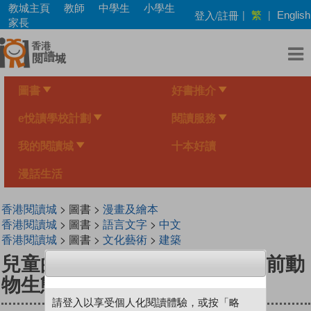
Skip
教城主頁
教師
中學生
小學生
繁
登入/註冊
|
|
English
to
家長
main
content
圖書
好書推介
e悅讀學校計劃
閱讀服務
我的閱讀城
十本好讀
漫話生活
香港閱讀城
> 圖書 >
漫畫及繪本
香港閱讀城
> 圖書 >
語言文字
>
中文
香港閱讀城
> 圖書 >
文化藝術
>
建築
兒童的科學187 - 從長毛象看史前動
物生態
請登入以享受個人化閱讀體驗，或按「略