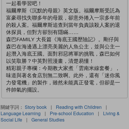
一起看學習吧！
福爾摩斯《沉默的母親》英文版。福爾摩斯受託為
富豪尋找失聯多年的母親，卻意外捲入一宗多年前
的殺人案。福爾摩斯追查到當年負責該殺人案的退
休探員，但對方卻別有隱瞞……
森巴FAMILY 大長篇《海底王國歷險記》。剛仔與
森巴在海邊遇上漂亮美麗的人魚公主，並與公主一
起潛入海底王國。面對邪惡將軍的挑戰，森巴如何
以笑取勝？中英對照漫畫，清楚易懂！
精彩親子專欄：今期教大家煮「雲南米線套餐」，
味道與著名食店別無二致啊。此外，還有「迷你風
力發電機」的製作，雖然未能真正發電，但卻是一
件帥氣的擺設。
關鍵字詞：
Story book
|
Reading with Children
|
Language Learning
|
Pre-school Education
|
Living &
Social Life
|
General Studies