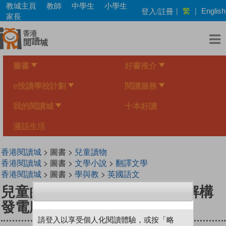
Skip
教城主頁
教師
中學生
小學生
繁
登入/註冊
|
|
English
to
家長
main
content
圖書
好書推介
e悅讀學校計劃
閱讀服務
我的閱讀城
十本好讀
漫話生活
香港閱讀城
> 圖書 >
兒童讀物
香港閱讀城
> 圖書 >
文學小說
>
翻譯文學
香港閱讀城
> 圖書 >
學與教
>
英國語文
兒童的學習49 - 電力從何來？解構
發電廠
請登入以享受個人化閱讀體驗，或按「略