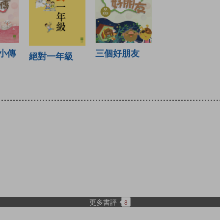
小傳
三個好朋友
絕對一年級
更多書評
8