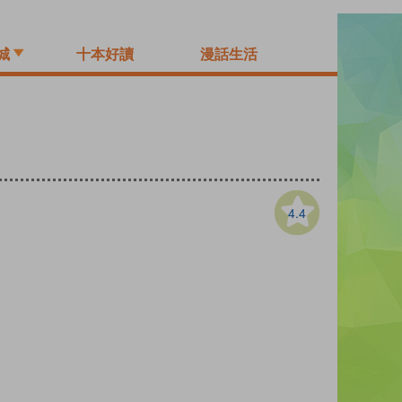
城
十本好讀
漫話生活
4.4